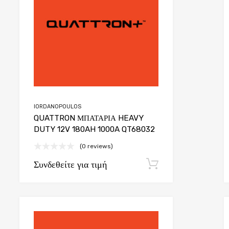
IORDANOPOULOS
QUATTRON ΜΠΑΤΑΡΙΑ HEAVY
DUTY 12V 180AH 1000A QT68032
(0 reviews)
Συνδεθείτε για τιμή
φή
Εγγραφή
list
Add to Wishlist