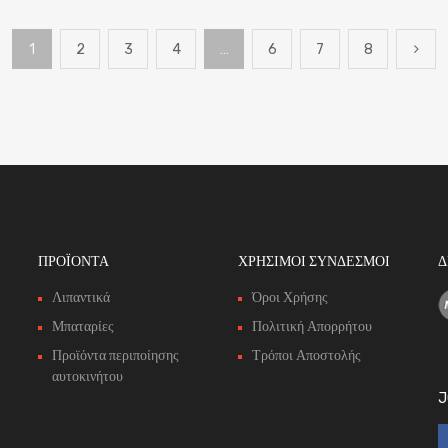
1
2
3
4
…
6
7
8
ΠΡΟΪΟΝΤΑ
ΧΡΗΣΙΜΟΙ ΣΥΝΔΕΣΜΟΙ
Δ
Λιπαντικά
Όροι Χρήσης
Μπαταρίες
Πολιτική Απορρήτου
Προϊόντα περιποίησης
Τρόποι Αποστολής
αυτοκινήτου
J