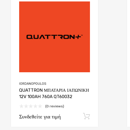
list
Add to Wishlist
e
Add to Compare
IORDANOPOULOS
QUATTRON ΜΠΑΤΑΡΙΑ ΙΑΠΩΝΙΚΗ
12V 100AH 760A QT60032
(0 reviews)
Συνδεθείτε για τιμή
φή
Εγγραφή