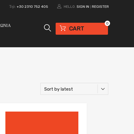
0
Τηλ:
+30 2310 752 405
HELLO.
SIGN IN
REGISTER
|
0
ΝΩΝΙΑ
CART
Add to Wishlist
Add to Compare