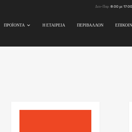
Δευ-Παρ:
8:00 με 17:0
ΠΡΟΪΟΝΤΑ
Η ΕΤΑΙΡΕΙΑ
ΠΕΡΙΒΑΛΛΟΝ
ΕΠΙΚΟΙ
list
Add to Wishlist
e
Add to Compare