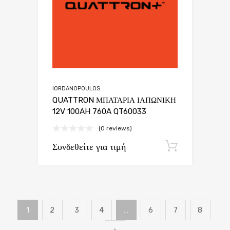
IORDANOPOULOS
QUATTRON ΜΠΑΤΑΡΙΑ ΙΑΠΩΝΙΚΗ
12V 100AH 760A QT60033
(0 reviews)
Συνδεθείτε για τιμή
Εγγραφή
1
2
3
4
…
6
7
8