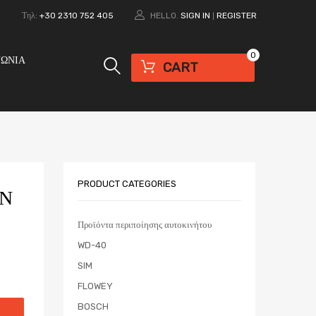
0
Τηλ:
+30 2310 752 405
HELLO.
SIGN IN
REGISTER
|
0
ΝΩΝΙΑ
CART
PRODUCT CATEGORIES
ΩΝ
Προϊόντα περιποίησης αυτοκινήτου
WD-40
SIM
FLOWEY
BOSCH