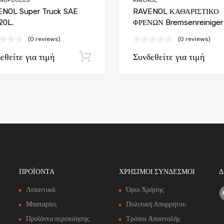
ANOPOULOS
RAVENOL
NOL Super Truck SAE
RAVENOL ΚΑΘΑΡΙΣΤΙΚΟ
20L.
ΦΡΕΝΩΝ Bremsenreiniger
(0 reviews)
(0 reviews)
εθείτε για τιμή
Συνδεθείτε για τιμή
Εγγραφή
ΠΡΟΪΟΝΤΑ
ΧΡΗΣΙΜΟΙ ΣΥΝΔΕΣΜΟΙ
Δ
Λιπαντικά
Όροι Χρήσης
Μπαταρίες
Πολιτική Απορρήτου
Προϊόντα περιποίησης
Τρόποι Αποστολής