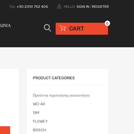
0
Τηλ:
+30 2310 752 405
HELLO.
SIGN IN
REGISTER
|
0
ΝΩΝΙΑ
CART
PRODUCT CATEGORIES
Προϊόντα περιποίησης αυτοκινήτου
WD-40
SIM
FLOWEY
BOSCH