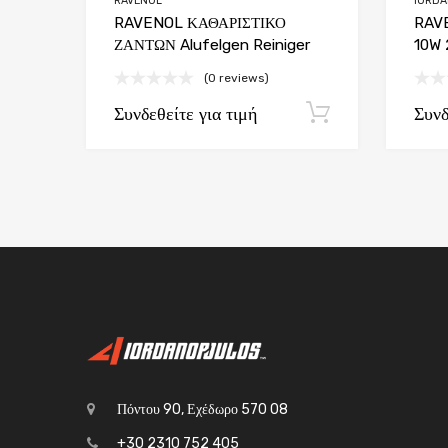
RAVENOL
IORD
RAVENOL ΚΑΘΑΡΙΣΤΙΚΟ
RAVE
ΖΑΝΤΩΝ Alufelgen Reiniger
10W 
(0 reviews)
Συνδεθείτε για τιμή
Συνδ
Εγγραφή
Πόντου 90, Εχέδωρο 570 08
+30 2310 752 405