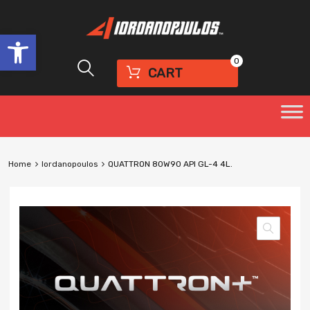
Ανοίξτε τη γραμμή εργαλείων
0
CART
Home
Iordanopoulos
QUATTRON 80W90 API GL-4 4L.