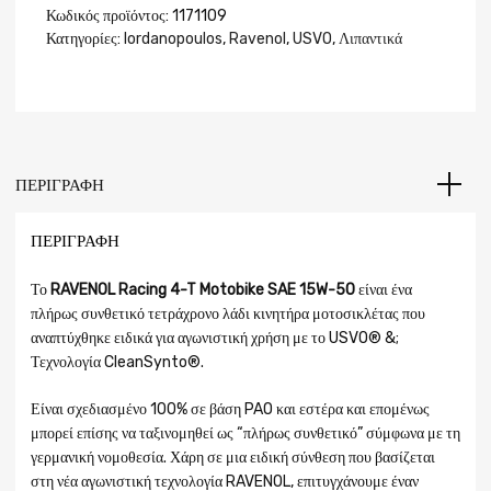
Κωδικός προϊόντος:
1171109
Κατηγορίες:
Iordanopoulos
,
Ravenol
,
USVO
,
Λιπαντικά
ΠΕΡΙΓΡΑΦΉ
ΠΕΡΙΓΡΑΦΉ
Το
RAVENOL Racing 4-T Motobike SAE 15W-50
είναι ένα
πλήρως συνθετικό τετράχρονο λάδι κινητήρα μοτοσικλέτας που
αναπτύχθηκε ειδικά για αγωνιστική χρήση με το USVO® &;
Τεχνολογία CleanSynto®.
Είναι σχεδιασμένο 100% σε βάση PAO και εστέρα και επομένως
μπορεί επίσης να ταξινομηθεί ως “πλήρως συνθετικό” σύμφωνα με τη
γερμανική νομοθεσία. Χάρη σε μια ειδική σύνθεση που βασίζεται
στη νέα αγωνιστική τεχνολογία RAVENOL, επιτυγχάνουμε έναν