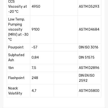
CCS
Viscosity at
4950
ASTM D5293
-20 °C
Low Temp.
Pumping
viscosity
9100
ASTM D4684
(MRV) at -30
°C
Pourpoint
-57
DIN ISO 3016
Sulphated
0,84
DIN 51575
Ash
tbn
7,5
ASTM D2896
DIN EN ISO
Flashpoint
248
2592
Noack
4,7
ASTM D5800
Volatility