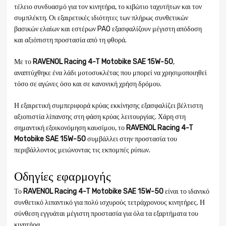
τέλειο συνδυασμό για τον κινητήρα, το κιβώτιο ταχυτήτων και τον
συμπλέκτη. Οι εξαιρετικές ιδιότητες των πλήρως συνθετικών
βασικών ελαίων και εστέρων PAO εξασφαλίζουν μέγιστη απόδοση
και αξιόπιστη προστασία από τη φθορά.
Με το
RAVENOL Racing 4-T Motobike SAE 15W-50
,
αναπτύχθηκε ένα λάδι μοτοσυκλέτας που μπορεί να χρησιμοποιηθεί
τόσο σε αγώνες όσο και σε κανονική χρήση δρόμου.
Η εξαιρετική συμπεριφορά κρύας εκκίνησης εξασφαλίζει βέλτιστη
αξιοπιστία λίπανσης στη φάση κρύας λειτουργίας. Χάρη στη
σημαντική εξοικονόμηση καυσίμου, το
RAVENOL Racing 4-T
Motobike SAE 15W-50
συμβάλλει στην προστασία του
περιβάλλοντος μειώνοντας τις εκπομπές ρύπων.
Οδηγίες εφαρμογής
Το
RAVENOL Racing 4-T Motobike SAE 15W-50
είναι το ιδανικό
συνθετικό λιπαντικό για πολύ ισχυρούς τετράχρονους κινητήρες. Η
σύνθεση εγγυάται μέγιστη προστασία για όλα τα εξαρτήματα του
κινητήρα.