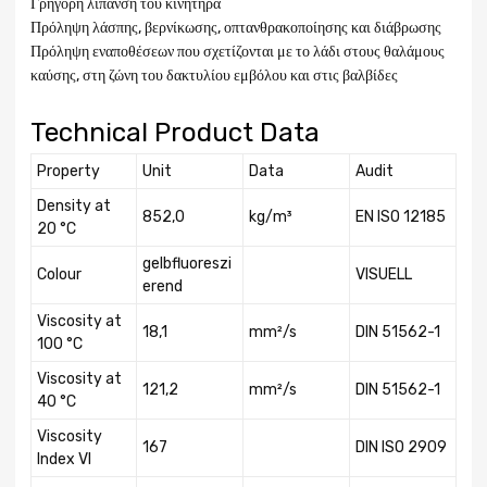
Γρήγορη λίπανση του κινητήρα
Πρόληψη λάσπης, βερνίκωσης, οπτανθρακοποίησης και διάβρωσης
Πρόληψη εναποθέσεων που σχετίζονται με το λάδι στους θαλάμους
καύσης, στη ζώνη του δακτυλίου εμβόλου και στις βαλβίδες
Technical Product Data
Property
Unit
Data
Audit
Density at
852,0
kg/m³
EN ISO 12185
20 °C
gelbfluoreszi
Colour
VISUELL
erend
Viscosity at
18,1
mm²/s
DIN 51562-1
100 °C
Viscosity at
121,2
mm²/s
DIN 51562-1
40 °C
Viscosity
167
DIN ISO 2909
Index VI